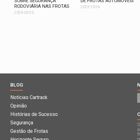
SOBRE SEGURANÇA
DE FROTAS AUTOMÓVEIS
RODOVIÁRIA NAS FROTAS
2025-10-24
2026-03-23
BLOG
Notícias Cartrack
Opinião
Histórias de Sucesso
Segurança
O
a
Gestão de Frotas
f
r
Horizonte Seguro