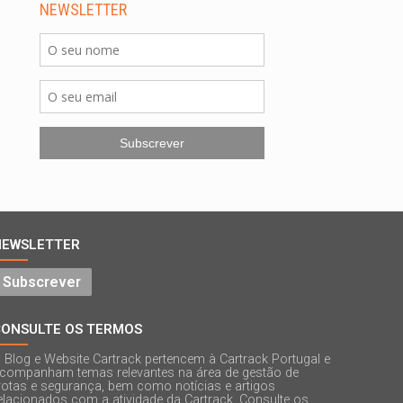
NEWSLETTER
NEWSLETTER
Subscrever
CONSULTE OS TERMOS
 Blog e Website Cartrack pertencem à Cartrack Portugal e
companham temas relevantes na área de gestão de
rotas e segurança, bem como notícias e artigos
elacionados com a atividade da Cartrack. Consulte os