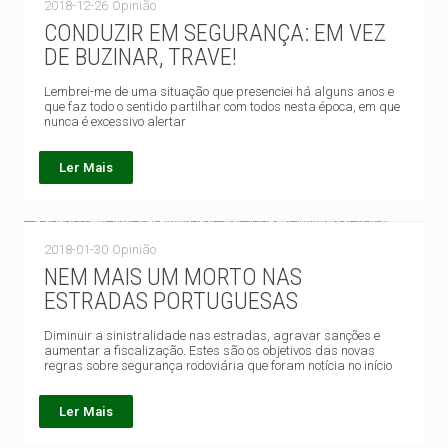
2018-12-26
Opinião
CONDUZIR EM SEGURANÇA: EM VEZ
DE BUZINAR, TRAVE!
Lembrei-me de uma situação que presenciei há alguns anos e
que faz todo o sentido partilhar com todos nesta época, em que
nunca é excessivo alertar
Ler Mais
2018-01-30
Opinião
NEM MAIS UM MORTO NAS
ESTRADAS PORTUGUESAS
Diminuir a sinistralidade nas estradas, agravar sanções e
aumentar a fiscalização. Estes são os objetivos das novas
regras sobre segurança rodoviária que foram notícia no início
Ler Mais