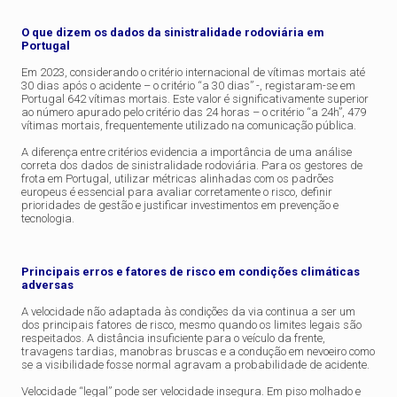
O que dizem os dados da sinistralidade rodoviária em
Portugal
Em 2023, considerando o critério internacional de vítimas mortais até
30 dias após o acidente – o critério “a 30 dias” -, registaram-se em
Portugal 642 vítimas mortais. Este valor é significativamente superior
ao número apurado pelo critério das 24 horas – o critério “a 24h”, 479
vítimas mortais, frequentemente utilizado na comunicação pública.
A diferença entre critérios evidencia a importância de uma análise
correta dos dados de sinistralidade rodoviária. Para os gestores de
frota em Portugal, utilizar métricas alinhadas com os padrões
europeus é essencial para avaliar corretamente o risco, definir
prioridades de gestão e justificar investimentos em prevenção e
tecnologia.
Principais erros e fatores de risco em condições climáticas
adversas
A velocidade não adaptada às condições da via continua a ser um
dos principais fatores de risco, mesmo quando os limites legais são
respeitados. A distância insuficiente para o veículo da frente,
travagens tardias, manobras bruscas e a condução em nevoeiro como
se a visibilidade fosse normal agravam a probabilidade de acidente.
Velocidade “legal” pode ser velocidade insegura. Em piso molhado e