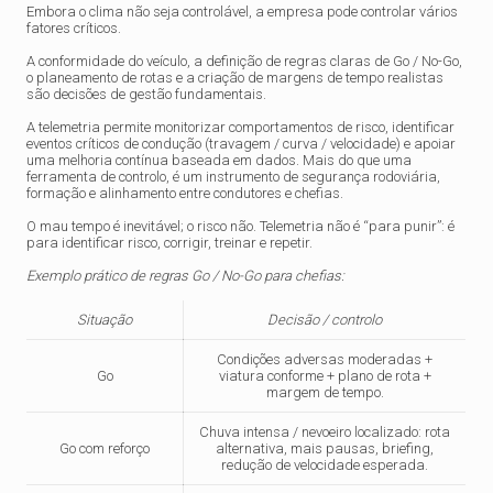
Embora o clima não seja controlável, a empresa pode controlar vários
fatores críticos.
A conformidade do veículo, a definição de regras claras de Go / No-Go,
o planeamento de rotas e a criação de margens de tempo realistas
são decisões de gestão fundamentais.
A telemetria permite monitorizar comportamentos de risco, identificar
eventos críticos de condução (travagem / curva / velocidade) e apoiar
uma melhoria contínua baseada em dados. Mais do que uma
ferramenta de controlo, é um instrumento de segurança rodoviária,
formação e alinhamento entre condutores e chefias.
O mau tempo é inevitável; o risco não. Telemetria não é “para punir”: é
para identificar risco, corrigir, treinar e repetir.
Exemplo prático de regras Go / No-Go para chefias:
Situação
Decisão / controlo
Condições adversas moderadas +
Go
viatura conforme + plano de rota +
margem de tempo.
Chuva intensa / nevoeiro localizado: rota
Go com reforço
alternativa, mais pausas, briefing,
redução de velocidade esperada.