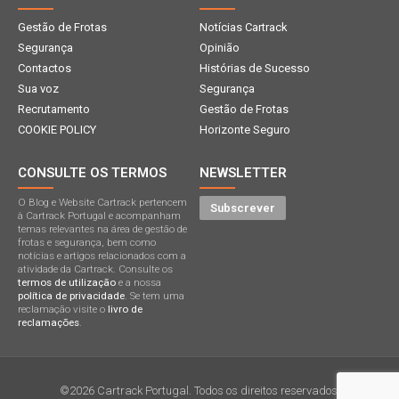
Gestão de Frotas
Notícias Cartrack
Segurança
Opinião
Contactos
Histórias de Sucesso
Sua voz
Segurança
Recrutamento
Gestão de Frotas
COOKIE POLICY
Horizonte Seguro
CONSULTE OS TERMOS
NEWSLETTER
O Blog e Website Cartrack pertencem
Subscrever
à Cartrack Portugal e acompanham
temas relevantes na área de gestão de
frotas e segurança, bem como
notícias e artigos relacionados com a
atividade da Cartrack. Consulte os
termos de utilização
e a nossa
política de privacidade
. Se tem uma
reclamação visite o
livro de
reclamações
.
©2026 Cartrack Portugal. Todos os direitos reservados.