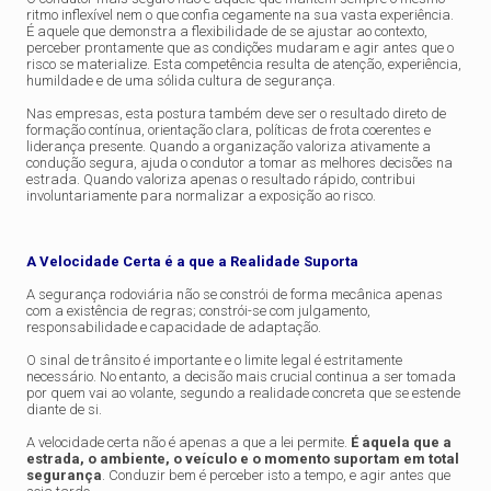
ritmo inflexível nem o que confia cegamente na sua vasta experiência.
É aquele que demonstra a flexibilidade de se ajustar ao contexto,
perceber prontamente que as condições mudaram e agir antes que o
risco se materialize. Esta competência resulta de atenção, experiência,
humildade e de uma sólida cultura de segurança.
Nas empresas, esta postura também deve ser o resultado direto de
formação contínua, orientação clara, políticas de frota coerentes e
liderança presente. Quando a organização valoriza ativamente a
condução segura, ajuda o condutor a tomar as melhores decisões na
estrada. Quando valoriza apenas o resultado rápido, contribui
involuntariamente para normalizar a exposição ao risco.
A Velocidade Certa é a que a Realidade Suporta
A segurança rodoviária não se constrói de forma mecânica apenas
com a existência de regras; constrói-se com julgamento,
responsabilidade e capacidade de adaptação.
O sinal de trânsito é importante e o limite legal é estritamente
necessário. No entanto, a decisão mais crucial continua a ser tomada
por quem vai ao volante, segundo a realidade concreta que se estende
diante de si.
A velocidade certa não é apenas a que a lei permite.
É aquela que a
estrada, o ambiente, o veículo e o momento suportam em total
segurança
. Conduzir bem é perceber isto a tempo, e agir antes que