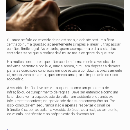
Quando se fala de velocidade na estrada, o debate costuma ficar
centrado numa questão aparentemente simples e linear: ultrapassar
ou não o limite legal. No entanto, quem acompanha o dia a dia das
estradas sabe que a realidade é muito mais exigente do que isso.
Há muitos condutores que não excedem formalmente a velocidade
máxima permitida por lei e, ainda assim, circulam depressa demais
para as condições concretas em que estão a conduzir. É precisamente
aí, nessa zona cinzenta, que começa uma parte importante do risco
rodoviário.
A velocidade não deve ser vista apenas como um problema de
infração ou de cumprimento de regras. Deve ser entendida como um
fator decisivo na capacidade de evitar um acidente e, quando ele
infelizmente acontece, na gravidade das suas consequências. Por
isso, conduzir em segurança não é apenas respeitar o sinal de
trânsito; é saber adaptar a velocidade à estrada real, ao ambiente,
ao veículo, ao trânsito e ao próprio estado do condutor.