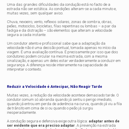
Uma das grandes dificuldades da condução está no facto de a
estrada não ser estática. As condições alteram-se a cada minuto e,
muitas vezes, sem qualquer aviso.
Chuva, nevoeiro, vento, reflexos solares, zonas de sombra, obras,
peões, motociclos, bicicletas, filas repentinas ou lombas – a par da
fadiga e da distração – são elementos que alteram a velocidade
segura a cada instante.
Um condutor atento e profissional sabe que a adaptação da
velocidade não é uma decisão pontual, tomada apenas no início da
viagem. É uma avaliação contínua. É precisamente por isso que dois
condutores podem circular na mesma estrada, com a mesma
sinalização, e apenas um deles estar verdadeiramente a conduzir em
segurança. A diferença reside inteiramente na capacidade de
interpretar o contexto.
Reduzir a Velocidade é Antecipar, Não Reagir Tarde
Muitas vezes, a redução da velocidade acontece demasiado tarde. O
condutor comum só abranda quando já sentiu o perigo imediato,
quando já entrou em perda de aderência na curva, quando já viu a fila
de trânsito em cima de si ou quando o peão já surgiu
inesperadamente.
A condução segura e defensiva exige outra lógica:
adaptar antes de
ser evidente que era preciso adaptar
. A prevenção na estrada