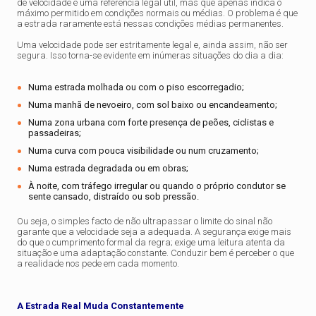
de velocidade é uma referência legal útil, mas que apenas indica o
máximo permitido em condições normais ou médias. O problema é que
a estrada raramente está nessas condições médias permanentes.
Uma velocidade pode ser estritamente legal e, ainda assim, não ser
segura. Isso torna-se evidente em inúmeras situações do dia a dia:
Numa estrada molhada ou com o piso escorregadio;
Numa manhã de nevoeiro, com sol baixo ou encandeamento;
Numa zona urbana com forte presença de peões, ciclistas e
passadeiras;
Numa curva com pouca visibilidade ou num cruzamento;
Numa estrada degradada ou em obras;
À noite, com tráfego irregular ou quando o próprio condutor se
sente cansado, distraído ou sob pressão.
Ou seja, o simples facto de não ultrapassar o limite do sinal não
garante que a velocidade seja a adequada. A segurança exige mais
do que o cumprimento formal da regra; exige uma leitura atenta da
situação e uma adaptação constante. Conduzir bem é perceber o que
a realidade nos pede em cada momento.
A Estrada Real Muda Constantemente