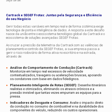
seja tarde.
Cartrack e SEGEF Frotas: Juntas pela Segurança e Eficiência
do seu Negócio
Gerir todas estas variáveis em tempo real e de forma sistémica exige
tecnologia de ponta e inteligência de dados. A resposta a este desafio
nasce da união entre o ecossistema tecnológico global da Cartrack e o
ecossistema de soluções avançadas SEGEF Frotas.
Ao cruzar a precisão da telemetria da Cartrack com as valências de
planeamento e controlo da SEGEF Frotas, a sua empresa passa a
gerir o risco rodoviário de forma ativa no escritório e na estrada,
através de:
Análise do Comportamento de Condução (Cartrack):
Monitorize em tempo real excessos de velocidade
contextualizados, travagens ou acelerações bruscas, apoiando
os condutores com base em dados fidedignos.
Planeamento Inteligente de Rotas (SEGEF):
Desenhe itinerários
realistas e otimizados, eliminando os atrasos crónicos e a
pressão invisível que tantas vezes empurram as equipas para a
pressa.
Indicadores de Desgaste e Consumo:
Avalie o impacto direto
da condução no consumo de combustível e na durabilidade dos
componentes do veículo, reduzindo os custos operacionais.