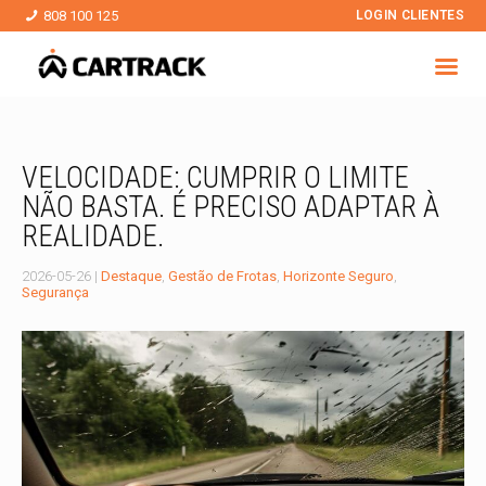
808 100 125
LOGIN CLIENTES
VELOCIDADE: CUMPRIR O LIMITE
NÃO BASTA. É PRECISO ADAPTAR À
REALIDADE.
2026-05-26
|
Destaque
,
Gestão de Frotas
,
Horizonte Seguro
,
Segurança