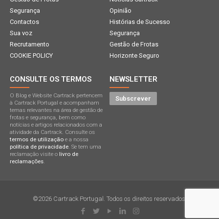
Segurança
Opinião
Contactos
Histórias de Sucesso
Sua voz
Segurança
Recrutamento
Gestão de Frotas
COOKIE POLICY
Horizonte Seguro
CONSULTE OS TERMOS
NEWSLETTER
O Blog e Website Cartrack pertencem
Subscrever
à Cartrack Portugal e acompanham
temas relevantes na área de gestão de
frotas e segurança, bem como
notícias e artigos relacionados com a
atividade da Cartrack. Consulte os
termos de utilização
e a nossa
política de privacidade
. Se tem uma
reclamação visite o
livro de
reclamações
.
©2026 Cartrack Portugal. Todos os direitos reservados.