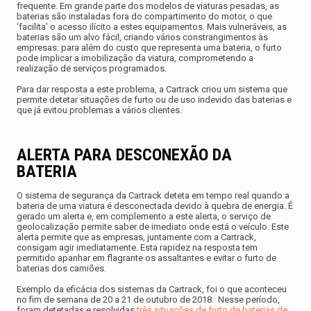
frequente. Em grande parte dos modelos de viaturas pesadas, as
baterias são instaladas fora do compartimento do motor, o que
‘facilita’ o acesso ilícito a estes equipamentos. Mais vulneráveis, as
baterias são um alvo fácil, criando vários constrangimentos às
empresas: para além do custo que representa uma bateria, o furto
pode implicar a imobilização da viatura, comprometendo a
realização de serviços programados.
Para dar resposta a este problema, a
Cartrack
criou um sistema que
permite detetar situações de furto ou de uso indevido das baterias e
que já evitou problemas a
vários clientes
.
ALERTA PARA DESCONEXÃO DA
BATERIA
O sistema de segurança da Cartrack deteta em tempo real quando a
bateria de uma viatura é desconectada devido à quebra de energia. É
gerado um alerta e, em complemento a este alerta, o serviço de
geolocalização permite saber de imediato onde está o veículo. Este
alerta permite que as empresas, juntamente com a Cartrack,
consigam agir imediatamente. Esta rapidez na resposta tem
permitido apanhar em flagrante os assaltantes e evitar o
furto de
baterias dos camiões
.
Exemplo da eficácia dos sistemas da Cartrack, foi o que aconteceu
no fim de semana de 20 a 21 de outubro de 2018. Nesse período,
foram detetadas e resolvidas
três situações de
furto de baterias
de