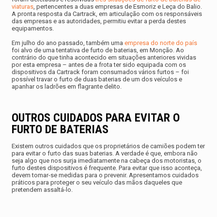
viaturas
, pertencentes a duas empresas de Esmoriz e Leça do Balio.
A pronta resposta da Cartrack, em articulação com os responsáveis
das empresas e as autoridades, permitiu evitar a perda destes
equipamentos.
Em julho do ano passado, também uma
empresa do norte do país
foi alvo de uma tentativa de
furto de baterias
, em Monção. Ao
contrário do que tinha acontecido em situações anteriores vividas
por esta empresa – antes de a frota ter sido equipada com os
dispositivos da Cartrack foram consumados vários furtos – foi
possível travar o furto de duas baterias de um dos veículos e
apanhar os ladrões em flagrante delito.
OUTROS CUIDADOS PARA EVITAR O
FURTO DE BATERIAS
Existem outros cuidados que os proprietários de camiões podem ter
para evitar o furto das suas baterias. A verdade é que, embora não
seja algo que nos surja imediatamente na cabeça dos motoristas, o
furto destes dispositivos é frequente. Para evitar que isso aconteça,
devem tomar-se medidas para o prevenir. Apresentamos cuidados
práticos para proteger o seu veículo das mãos daqueles que
pretendem assaltá-lo.