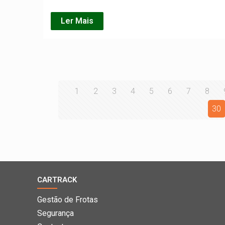
Ler Mais
1
2
3
4
5
6
7
8
30
CARTRACK
Gestão de Frotas
Segurança