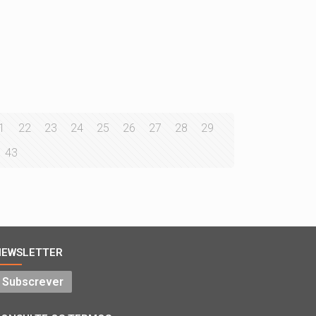
1
22
23
24
25
26
27
28
29
43
NEWSLETTER
Subscrever